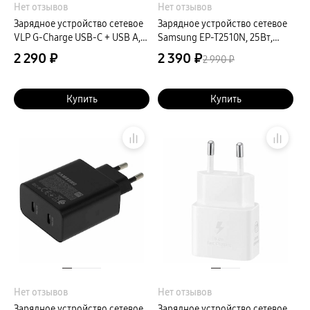
Нет отзывов
Нет отзывов
Зарядное устройство сетевое
Зарядное устройство сетевое
VLP G-Charge USB-C + USB A,
Samsung EP-T2510N, 25Вт,
30Вт, белый
черный
2 290 ₽
2 390 ₽
2 990 ₽
Купить
Купить
Нет отзывов
Нет отзывов
Зарядное устройство сетевое
Зарядное устройство сетевое