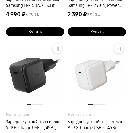
Samsung EP-T5020X, 50Вт,
Samsung EP-T2510N, Power
черный
Delivery, 25Вт, белый
4 990 ₽
2 390 ₽
5 990 ₽
2 990 ₽
Купить
Купить
Нет отзывов
Нет отзывов
Зарядное устройство сетевое
Зарядное устройство сетевое
VLP G-Charge USB-C, 45Вт,
VLP G-Charge USB-C, 45Вт,