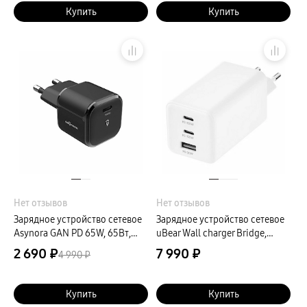
Купить
Купить
Нет отзывов
Нет отзывов
Зарядное устройство сетевое
Зарядное устройство сетевое
Asynora GAN PD 65W, 65Вт,
uBear Wall charger Bridge,
черный
100Вт, белый
2 690 ₽
7 990 ₽
4 990 ₽
Купить
Купить