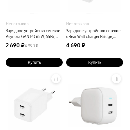
Нет отзывов
Нет отзывов
Зарядное устройство сетевое
Зарядное устройство сетевое
Asynora GAN PD 65W, 65Вт,
uBear Wall charger Bridge,
белый
65Вт, белый
2 690 ₽
4 690 ₽
4 990 ₽
Купить
Купить