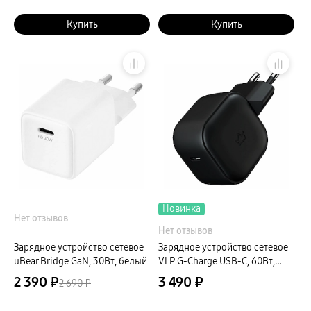
Купить
Купить
Новинка
Нет отзывов
Нет отзывов
Зарядное устройство сетевое
Зарядное устройство сетевое
uBear Bridge GaN, 30Вт, белый
VLP G-Charge USB-C, 60Вт,
черный
2 390 ₽
3 490 ₽
2 690 ₽