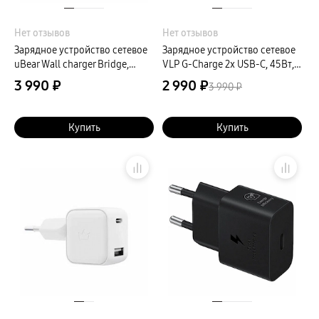
Нет отзывов
Нет отзывов
Зарядное устройство сетевое
Зарядное устройство сетевое
uBear Wall charger Bridge,
VLP G-Charge 2x USB-C, 45Вт,
45Вт, белый
белый
3 990 ₽
2 990 ₽
3 990 ₽
Купить
Купить