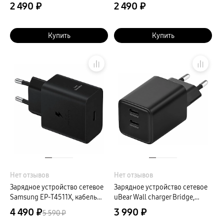
черный
белый
2 490 ₽
2 490 ₽
Купить
Купить
Нет отзывов
Нет отзывов
Зарядное устройство сетевое
Зарядное устройство сетевое
Samsung EP-T4511X, кабель
uBear Wall charger Bridge,
USB Type-C, Power Delivery,
45Вт, черный
4 490 ₽
3 990 ₽
5 590 ₽
45Вт, черный