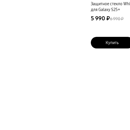
Телевизоры Samsung Серия S (OLED)
Защитное стекло Whi
Телевизоры Samsung Серия 6
для Galaxy S25+
Телевизоры Samsung Серия Микро RGB
Телевизоры Samsung Серия Мини LED
5 990 ₽
6 990 ₽
Портативные дисплеи Samsung
гарантия
сплит
доставка
Аксессуары для тв
Купить
Кронштейны
Рамки
пвз
Мультимедиа
гарантия
Наушники
Беспроводные наушники
Проводные наушники
Наушники с шумоподавлением
TWS наушники
доставка
Акустические системы
пвз
сплит
Аксессуары
Поисковые трекеры
Чехлы
Защитные стекла
Зарядные устройства