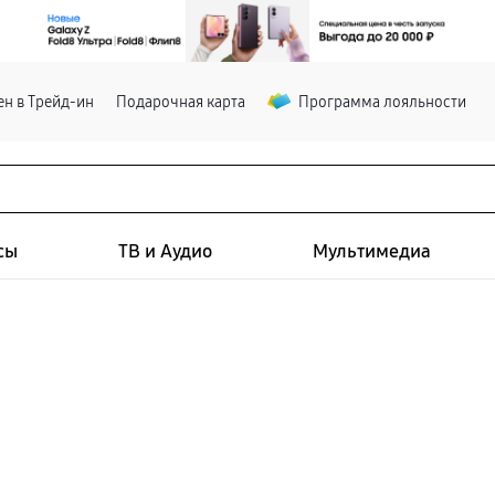
н в Трейд-ин
Подарочная карта
Программа лояльности
сы
ТВ и Аудио
Мультимедиа