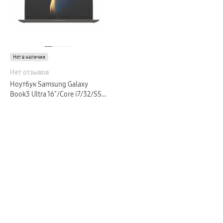
Galaxy Watch 9
пвз
Galaxy Watch 8 Класcика
Аксессуары для смарт-часов
Зарядные устройства для смарт-часов
Ремешки для часов
сплит
Нет в наличии
гарантия
доставка
Нет отзывов
ТВ и Аудио
Ноутбук Samsung Galaxy
Домашние кинотеатры
Book3 Ultra 16″/Core i7/32/SSD
Телевизоры Samsung Серия 5
Телевизоры Samsung Серия 8
1024/4050 для
Телевизоры Samsung Серия 9
ноутбуков/Windows 11 Pro 64-
Телевизоры Samsung Серия Q
bit/графитовый
Телевизоры Samsung Серия The Frame
Телевизоры Samsung Серия S (OLED)
Телевизоры Samsung Серия 6
Телевизоры Samsung Серия Микро RGB
Телевизоры Samsung Серия Мини LED
Портативные дисплеи Samsung
гарантия
сплит
доставка
Аксессуары для тв
Кронштейны
Рамки
пвз