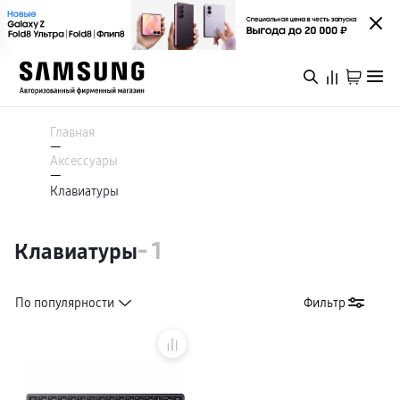
Каталог
Смартфоны
Главная
Galaxy S
—
Galaxy S26 Ультра
Аксессуары
Galaxy S26+
Войти или зарегистрироваться
—
Galaxy S26
Клавиатуры
Galaxy S25
Специальная версия Galaxy S25 FE
Архангельск
Galaxy Z
Galaxy Z Fold8 Ультра
- 1
Клавиатуры
Galaxy Z Fold8
Galaxy Z Флип8
Каталог
Galaxy Z TriFold
Galaxy Z Fold 7
По популярности
Фильтр
Galaxy Z Флип7
Специальная версия Galaxy Z Флип7 FE
Акции
Galaxy A
Galaxy A57
Galaxy A37
Galaxy A27
Новинки
Galaxy A17