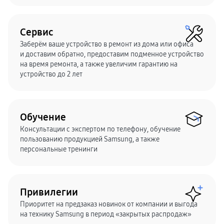
Galaxy Watch Ультра
Galaxy Watch 9
пвз
Сервис
Galaxy Watch 8 Класcика
Аксессуары для смарт-часов
Заберём ваше устройство в ремонт из дома или офиса
Зарядные устройства для смарт-часов
и доставим обратно, предоставим подменное устройство
Ремешки для часов
сплит
на время ремонта, а также увеличим гарантию на
гарантия
устройство до 2 лет
доставка
ТВ и Аудио
Домашние кинотеатры
Телевизоры Samsung Серия 5
Телевизоры Samsung Серия 8
Обучение
Телевизоры Samsung Серия 9
Телевизоры Samsung Серия Q
Консультации с экспертом по телефону, обучение
Телевизоры Samsung Серия The Frame
пользованию продукцией Samsung, а также
Телевизоры Samsung Серия S (OLED)
персональные тренинги
Телевизоры Samsung Серия 6
Телевизоры Samsung Серия Микро RGB
Телевизоры Samsung Серия Мини LED
Портативные дисплеи Samsung
гарантия
Привилегии
сплит
доставка
Приоритет на предзаказ новинок от компании и выгода
Аксессуары для тв
на технику Samsung в период «закрытых распродаж»
Кронштейны
Рамки