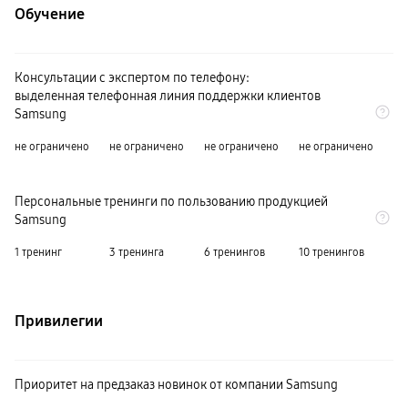
Обучение
Консультации с экспертом по телефону:
выделенная телефонная линия поддержки клиентов
Samsung
не ограничено
не ограничено
не ограничено
не ограничено
Персональные тренинги по пользованию продукцией
Samsung
1 тренинг
3 тренинга
6 тренингов
10 тренингов
Привилегии
Приоритет на предзаказ новинок от компании Samsung