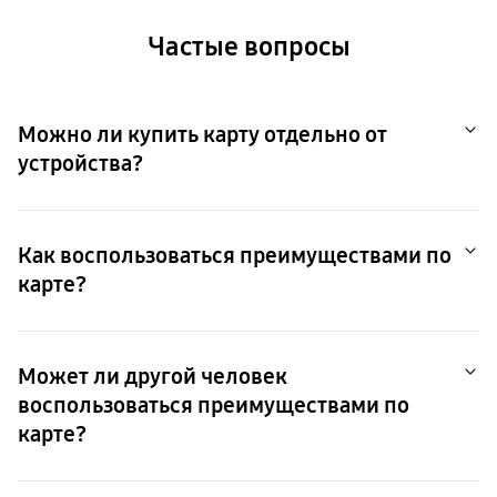
Частые вопросы
Можно ли купить карту отдельно от
устройства?
Карты приобретаются вместе с устройством.
Как воспользоваться преимуществами по
карте?
Для того, чтобы воспользоваться преимуществами, необходимо
прийти в магазин, СЦ Samsungstore, либо обратиться онлайн.
Может ли другой человек
воспользоваться преимуществами по
карте?
Воспользоваться преимуществами по карте имеет право тот
человек, чьи данные были указаны при приобретении карты.