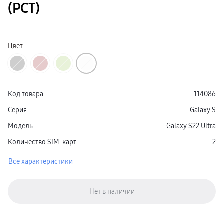
(РСТ)
Galaxy Watch Ультра
Galaxy Watch 9
пвз
Galaxy Watch 8 Класcика
Аксессуары для смарт-часов
Цвет
Зарядные устройства для смарт-часов
Ремешки для часов
сплит
гарантия
доставка
ТВ и Аудио
Код товара
114086
Домашние кинотеатры
Телевизоры Samsung Серия 5
Серия
Galaxy S
Телевизоры Samsung Серия 8
Телевизоры Samsung Серия 9
Модель
Galaxy S22 Ultra
Телевизоры Samsung Серия Q
Телевизоры Samsung Серия The Frame
Количество SIM-карт
2
Телевизоры Samsung Серия S (OLED)
Телевизоры Samsung Серия 6
Телевизоры Samsung Серия Микро RGB
Все характеристики
Телевизоры Samsung Серия Мини LED
Портативные дисплеи Samsung
гарантия
сплит
доставка
Аксессуары для тв
Кронштейны
Рамки