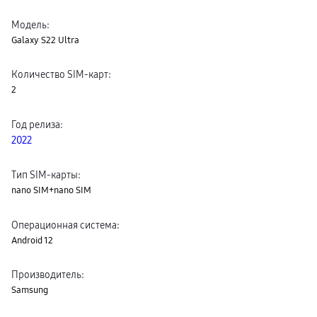
пвз
сплит
Модель
:
Уценка
Galaxy S22 Ultra
Количество SIM-карт
:
2
Год релиза
:
2022
Тип SIM-карты
:
nano SIM+nano SIM
Операционная система
:
Android 12
Производитель
:
Samsung