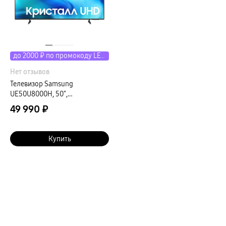
пвз
сплит
Уценка
до 2000 ₽ по промокоду LETO
Нет отзывов
Телевизор Samsung
UE50U8000H, 50″,
черный+серый
49 990 ₽
Купить