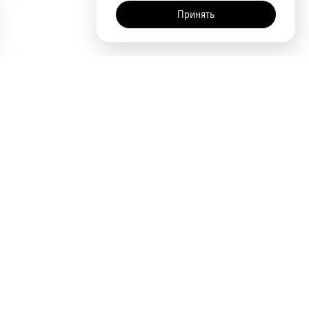
Принять
AI-помощник
Сортировка
По популярности
Цена по возрастанию
Цена по убыванию
Покупателям
Акции