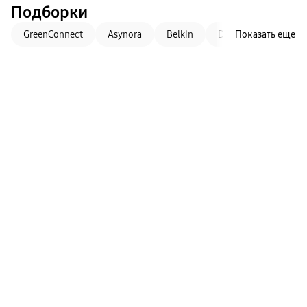
Подборки
GreenConnect
Asynora
Belkin
Deppa
Показать еще
Magssor