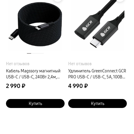
Нет отзывов
Нет отзывов
Кабель Magssory магнитный
Удлинитель GreenConnect GCR
USB-C / USB-C, 240Вт 2,4м,
PRO USB-C / USB-C, 5A, 100Вт
черный
2м, черный+зеленый
2 990 ₽
4 990 ₽
Купить
Купить