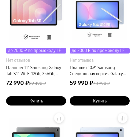
пвз
сплит
Уценка
до 2000 ₽ по промокоду LETO
до 2000 ₽ по промокоду LETO
Нет отзывов
Нет отзывов
Планшет 11″ Samsung Galaxy
Планшет 10.9″ Samsung
Tab S11 Wi-Fi 12Gb, 256Gb,
Специальная версия Galaxy
серебристый
Tab S10 FE LTE 12Gb, 256Gb,
72 990 ₽
59 990 ₽
89 490 ₽
70 990 ₽
голубой (РСТ)
Купить
Купить