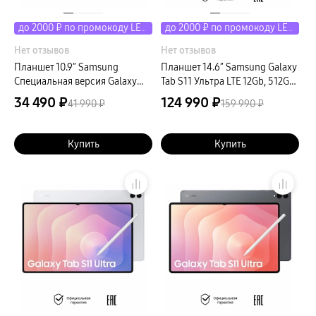
до 2000 ₽ по промокоду LETO
до 2000 ₽ по промокоду LETO
Нет отзывов
Нет отзывов
Планшет 10.9″ Samsung
Планшет 14.6″ Samsung Galaxy
Специальная версия Galaxy
Tab S11 Ультра LTE 12Gb, 512Gb,
Tab S10 Lite LTE 6Gb, 128Gb,
серебристый
34 490 ₽
124 990 ₽
41 990 ₽
159 990 ₽
коралловый (РСТ)
Купить
Купить