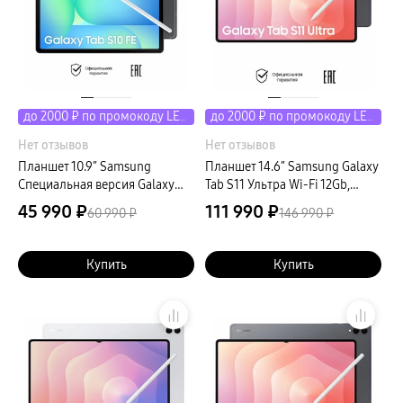
до 2000 ₽ по промокоду LETO
до 2000 ₽ по промокоду LETO
Нет отзывов
Нет отзывов
Планшет 10.9″ Samsung
Планшет 14.6″ Samsung Galaxy
Специальная версия Galaxy
Tab S11 Ультра Wi-Fi 12Gb,
Tab S10 FE LTE 8Gb, 128Gb,
512Gb, серый
45 990 ₽
111 990 ₽
60 990 ₽
146 990 ₽
серый (РСТ)
Купить
Купить