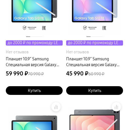
до 2000 ₽ по промокоду LETO
до 2000 ₽ по промокоду LETO
Нет отзывов
Нет отзывов
Планшет 10.9″ Samsung
Планшет 10.9″ Samsung
Специальная версия Galaxy
Специальная версия Galaxy
Tab S10 FE LTE 12Gb, 256Gb,
Tab S10 FE LTE 8Gb, 128Gb,
59 990 ₽
45 990 ₽
70 990 ₽
60 990 ₽
серый (РСТ)
голубой (РСТ)
Купить
Купить