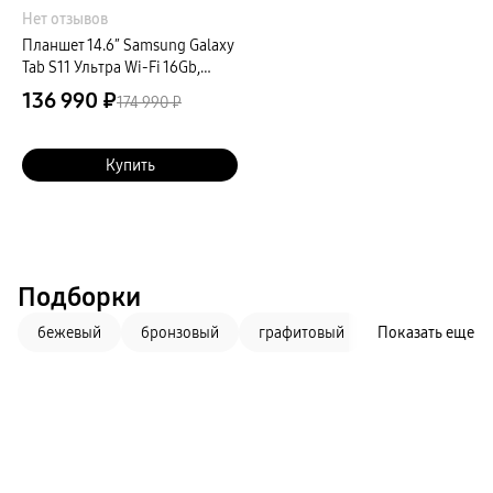
Нет отзывов
Планшет 14.6″ Samsung Galaxy
Tab S11 Ультра Wi-Fi 16Gb,
1024Gb, серый
136 990 ₽
174 990 ₽
Купить
Подборки
бежевый
бронзовый
графитовый
Показать еще
зеленый
з