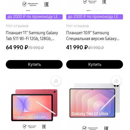
до 2000 ₽ по промокоду LETO
до 2000 ₽ по промокоду LETO
Нет отзывов
Нет отзывов
Планшет 11″ Samsung Galaxy
Планшет 10.9″ Samsung
Tab S11 Wi-Fi 12Gb, 128Gb,
Специальная версия Galaxy
серый
Tab S10 Lite LTE 8Gb, 256Gb,
64 990 ₽
41 990 ₽
79 990 ₽
49 990 ₽
серый (РСТ)
Купить
Купить