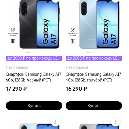
пвз
Мультимедиа
гарантия
Наушники
Беспроводные наушники
Проводные наушники
Наушники с шумоподавлением
TWS наушники
доставка
Акустические системы
пвз
сплит
до 2000 ₽ по промокоду LETO
до 2000 ₽ по промокоду LETO
Аксессуары
Поисковые трекеры
Нет отзывов
Нет отзывов
Чехлы
Защитные стекла
Смартфон Samsung Galaxy A17
Смартфон Samsung Galaxy A17
Зарядные устройства
6Gb, 128Gb, черный (РСТ)
4Gb, 128Gb, голубой (РСТ)
Карты памяти и флэш-накопители
Кабели и переходники
17 290 ₽
16 290 ₽
Автомобильные держатели
Внешние аккумуляторы
Стилусы
Купить
Ремешки для часов
Купить
Аксессуары для телевизоров
Аксессуары для проекторов
Накопители
Клавиатуры для планшетов
Клавиатуры