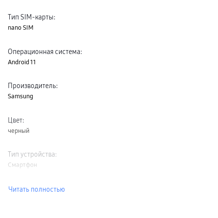
пвз
сплит
Тип SIM-карты
:
Уценка
nano SIM
Операционная система
:
Android 11
Производитель
:
Samsung
Цвет
:
черный
Тип устройства
:
Смартфон
Читать полностью