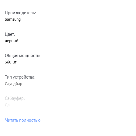
Клавиатуры для планшетов
Клавиатуры
Производитель
:
пвз
сплит
Samsung
Уценка
Цвет
:
черный
Общая мощность
:
360 Вт
Тип устройства
:
Саундбар
Сабвуфер
:
Да
Читать полностью