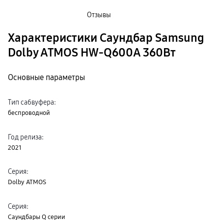
Кронштейны
Отзывы
Рамки
пвз
Мультимедиа
Характеристики Саундбар Samsung
гарантия
Наушники
Dolby ATMOS HW-Q600A 360Вт
Беспроводные наушники
Проводные наушники
Наушники с шумоподавлением
Основные параметры
TWS наушники
доставка
Акустические системы
пвз
Тип сабвуфера
:
сплит
беспроводной
Аксессуары
Поисковые трекеры
Чехлы
Год релиза
:
Защитные стекла
2021
Зарядные устройства
Карты памяти и флэш-накопители
Кабели и переходники
Серия
:
Автомобильные держатели
Внешние аккумуляторы
Dolby ATMOS
Стилусы
Ремешки для часов
Аксессуары для телевизоров
Серия
:
Аксессуары для проекторов
Саундбары Q серии
Накопители