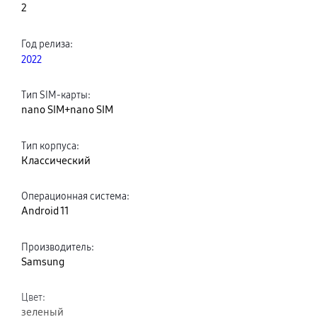
2
Год релиза
:
2022
Тип SIM-карты
:
nano SIM+nano SIM
Тип корпуса
:
Классический
Операционная система
:
Android 11
Производитель
:
Samsung
Цвет
:
зеленый