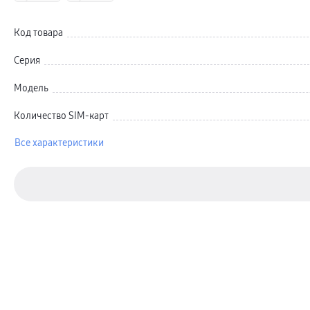
Автомобильные держатели
Внешние аккумуляторы
Стилусы
Код товара
Ремешки для часов
Аксессуары для телевизоров
Аксессуары для проекторов
Серия
Накопители
Клавиатуры для планшетов
Модель
Клавиатуры
пвз
сплит
Количество SIM-карт
Уценка
Все характеристики