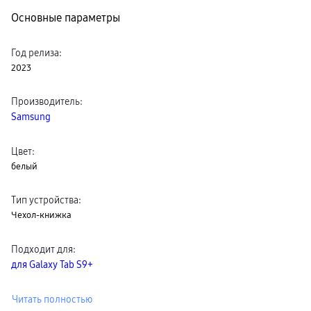
Клавиатуры для планшетов
Основные параметры
Клавиатуры
пвз
сплит
Год релиза
:
Уценка
2023
Производитель
:
Samsung
Цвет
:
белый
Тип устройства
:
Чехол-книжка
Подходит для
:
для Galaxy Tab S9+
Читать полностью