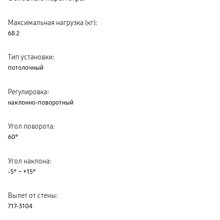
Максимальная нагрузка (кг)
:
68.2
Тип установки
:
потолочный
Регулировка
:
наклонно-поворотный
Угол поворота
:
60°
Угол наклона
:
-5° ~ +15°
Вылет от стены
:
717-3104