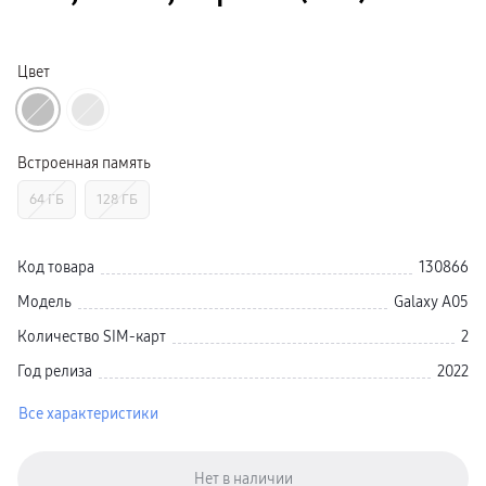
Galaxy Watch Ультра
Galaxy Watch 9
пвз
Galaxy Watch 8 Класcика
Цвет
Аксессуары для смарт-часов
Зарядные устройства для смарт-часов
Ремешки для часов
сплит
гарантия
Встроенная память
доставка
ТВ и Аудио
64 ГБ
128 ГБ
Домашние кинотеатры
Телевизоры Samsung Серия 5
Телевизоры Samsung Серия 8
Телевизоры Samsung Серия 9
Код товара
130866
Телевизоры Samsung Серия Q
Телевизоры Samsung Серия The Frame
Модель
Galaxy A05
Телевизоры Samsung Серия S (OLED)
Телевизоры Samsung Серия 6
Количество SIM-карт
2
Телевизоры Samsung Серия Микро RGB
Телевизоры Samsung Серия Мини LED
Год релиза
2022
Портативные дисплеи Samsung
гарантия
Все характеристики
сплит
доставка
Аксессуары для тв
Кронштейны
Рамки