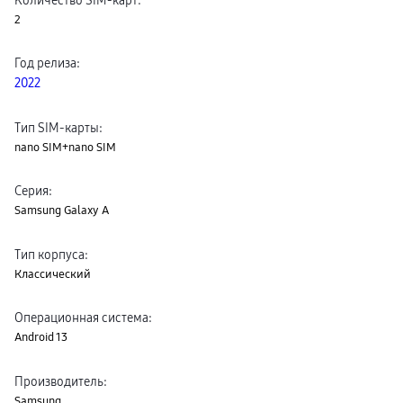
пвз
2
сплит
Уценка
Год релиза
:
2022
Тип SIM-карты
:
nano SIM+nano SIM
Серия
:
Samsung Galaxy A
Тип корпуса
:
Классический
Операционная система
:
Android 13
Производитель
:
Samsung