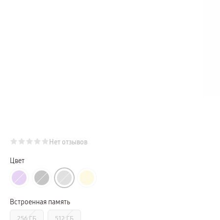
Телевизоры Samsung Серия Микро RGB
Телевизоры Samsung Серия Мини LED
Портативные дисплеи Samsung
гарантия
сплит
доставка
Аксессуары для тв
Кронштейны
Рамки
пвз
Мультимедиа
гарантия
Наушники
Беспроводные наушники
Проводные наушники
Наушники с шумоподавлением
TWS наушники
доставка
Нет отзывов
Акустические системы
пвз
сплит
Цвет
Аксессуары
Поисковые трекеры
Чехлы
Защитные стекла
Зарядные устройства
Встроенная память
Карты памяти и флэш-накопители
Кабели и переходники
256 ГБ
512 ГБ