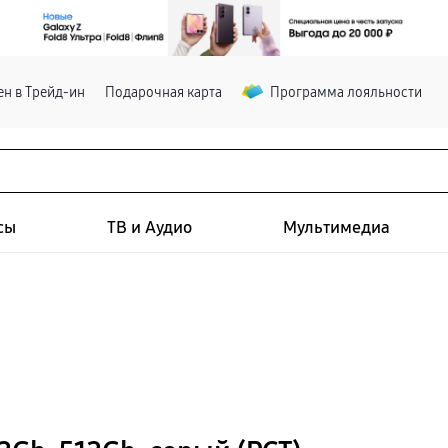
н в Трейд-ин
Подарочная карта
Программа лояльности
сы
ТВ и Аудио
Мультимедиа