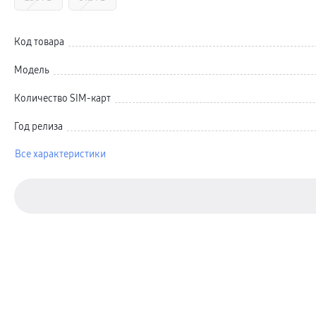
Автомобильные держатели
Внешние аккумуляторы
Стилусы
Ремешки для часов
Код товара
Аксессуары для телевизоров
Аксессуары для проекторов
Модель
Накопители
Клавиатуры для планшетов
Клавиатуры
Количество SIM-карт
пвз
сплит
Год релиза
Уценка
Все характеристики