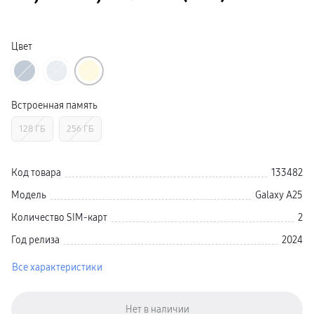
Galaxy Watch Ультра
Galaxy Watch 9
пвз
Galaxy Watch 8 Класcика
Цвет
Аксессуары для смарт-часов
Зарядные устройства для смарт-часов
Ремешки для часов
сплит
гарантия
Встроенная память
доставка
ТВ и Аудио
128 ГБ
256 ГБ
Домашние кинотеатры
Телевизоры Samsung Серия 5
Телевизоры Samsung Серия 8
Телевизоры Samsung Серия 9
Код товара
133482
Телевизоры Samsung Серия Q
Телевизоры Samsung Серия The Frame
Модель
Galaxy A25
Телевизоры Samsung Серия S (OLED)
Телевизоры Samsung Серия 6
Количество SIM-карт
2
Телевизоры Samsung Серия Микро RGB
Телевизоры Samsung Серия Мини LED
Год релиза
2024
Портативные дисплеи Samsung
гарантия
Все характеристики
сплит
доставка
Аксессуары для тв
Кронштейны
Рамки