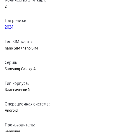
пвз
2
сплит
Уценка
Год релиза
:
2024
Тип SIM-карты
:
nano SIM+nano SIM
Серия
:
Samsung Galaxy A
Тип корпуса
:
Классический
Операционная система
:
Android
Производитель
:
Samsung