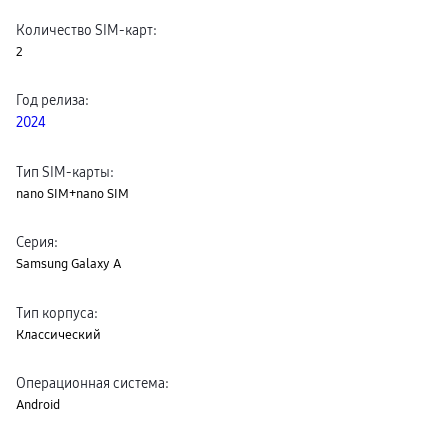
пвз
Количество SIM-карт
:
сплит
Уценка
2
Год релиза
:
2024
Тип SIM-карты
:
nano SIM+nano SIM
Серия
:
Samsung Galaxy A
Тип корпуса
:
Классический
Операционная система
:
Android