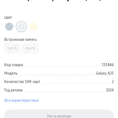
Galaxy Watch Ультра
Galaxy Watch 9
пвз
Galaxy Watch 8 Класcика
Цвет
Аксессуары для смарт-часов
Зарядные устройства для смарт-часов
Ремешки для часов
сплит
гарантия
Встроенная память
доставка
ТВ и Аудио
128 ГБ
256 ГБ
Домашние кинотеатры
Телевизоры Samsung Серия 5
Телевизоры Samsung Серия 8
Телевизоры Samsung Серия 9
Код товара
133484
Телевизоры Samsung Серия Q
Телевизоры Samsung Серия The Frame
Модель
Galaxy A25
Телевизоры Samsung Серия S (OLED)
Телевизоры Samsung Серия 6
Количество SIM-карт
2
Телевизоры Samsung Серия Микро RGB
Телевизоры Samsung Серия Мини LED
Год релиза
2024
Портативные дисплеи Samsung
гарантия
Все характеристики
сплит
доставка
Аксессуары для тв
Кронштейны
Рамки