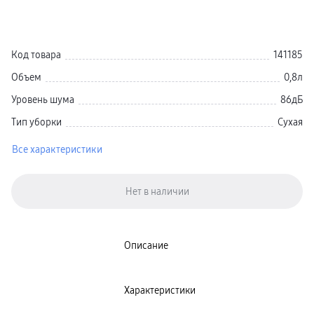
Galaxy Watch Ультра
Galaxy Watch 9
пвз
Galaxy Watch 8 Класcика
Код товара
141185
Аксессуары для смарт-часов
Зарядные устройства для смарт-часов
Объем
0,8л
Ремешки для часов
сплит
Уровень шума
86дБ
гарантия
доставка
Тип уборки
Сухая
ТВ и Аудио
Домашние кинотеатры
Телевизоры Samsung Серия 5
Все характеристики
Телевизоры Samsung Серия 8
Телевизоры Samsung Серия 9
Телевизоры Samsung Серия Q
Телевизоры Samsung Серия The Frame
Телевизоры Samsung Серия S (OLED)
Телевизоры Samsung Серия 6
Телевизоры Samsung Серия Микро RGB
Телевизоры Samsung Серия Мини LED
Описание
Портативные дисплеи Samsung
гарантия
сплит
доставка
Характеристики
Аксессуары для тв
Кронштейны
Рамки