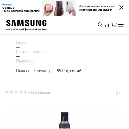
Каталог
Смартфоны
Главная
Galaxy S
—
Galaxy S26 Ультра
Бытовая техника
Galaxy S26+
Войти или зарегистрироваться
—
Galaxy S26
Пылесосы
Galaxy S25
—
Специальная версия Galaxy S25 FE
Пылесос Samsung Jet 85 Pro, синий
Архангельск
Galaxy Z
Galaxy Z Fold8 Ультра
Galaxy Z Fold8
Galaxy Z Флип8
Каталог
Galaxy Z TriFold
Нет отзывов
Galaxy Z Fold 7
Специальная версия Galaxy Z Флип7 FE
Galaxy A
Акции
Galaxy A57
Galaxy A37
Galaxy A27
Galaxy A17
Новинки
Аксессуары для смартфонов