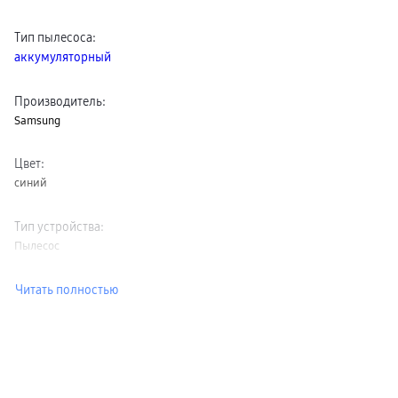
пвз
сплит
Тип пылесоса
:
Уценка
аккумуляторный
Производитель
:
Samsung
Цвет
:
синий
Тип устройства
:
Пылесос
Читать полностью