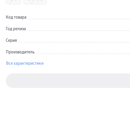
Автомобильные держатели
Внешние аккумуляторы
Стилусы
Ремешки для часов
Код товара
Аксессуары для телевизоров
Аксессуары для проекторов
Год релиза
Накопители
Клавиатуры для планшетов
Клавиатуры
Серия
пвз
сплит
Производитель
Уценка
Все характеристики