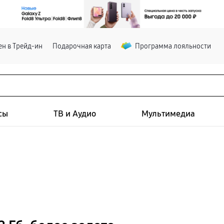
н в Трейд-ин
Подарочная карта
Программа лояльности
сы
ТВ и Аудио
Мультимедиа