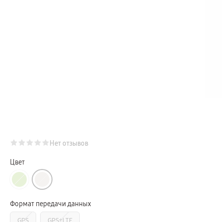
Телевизоры Samsung Серия Микро RGB
Телевизоры Samsung Серия Мини LED
Портативные дисплеи Samsung
гарантия
сплит
доставка
Аксессуары для тв
Кронштейны
Рамки
пвз
Мультимедиа
гарантия
Наушники
Беспроводные наушники
Проводные наушники
Наушники с шумоподавлением
TWS наушники
доставка
Нет отзывов
Акустические системы
пвз
сплит
Цвет
Аксессуары
Поисковые трекеры
Чехлы
Защитные стекла
Зарядные устройства
Формат передачи данных
Карты памяти и флэш-накопители
Кабели и переходники
GPS
GPS+LTE