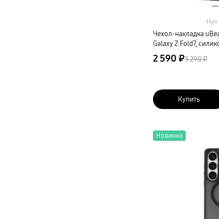
Нет
Чехол-накладка uBea
Galaxy Z Fold7, сили
2 590 ₽
3 290 ₽
Купить
Новинка