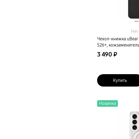
Нет
Чехол-книжка uBear 
S26+, кожзаменитель
3 490 ₽
Купить
Новинка