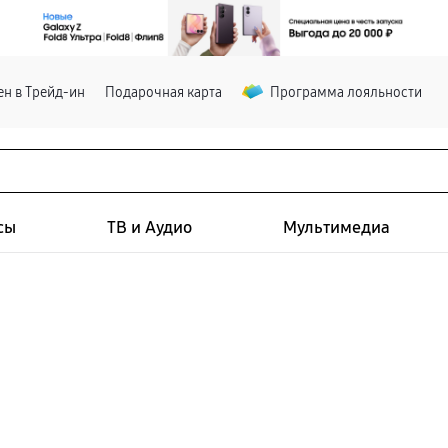
н в Трейд-ин
Подарочная карта
Программа лояльности
сы
ТВ и Аудио
Мультимедиа