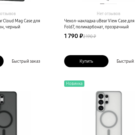
 отзывов
Нет отзывов
r Cloud Mag Case для
Чехол-накладка uBear View Case для 
кон, черный
Fold7, поликарбонат, прозрачный
1 790 ₽
2 190 ₽
Быстрый заказ
Купить
Быстрый 
Новинка