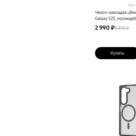
Карты памяти и флэш-накопители
Нет
Кабели и переходники
Автомобильные держатели
Чехол-накладка uBea
Внешние аккумуляторы
Galaxy S25, поликар
Стилусы
Ремешки для часов
2 990 ₽
3 490 ₽
Аксессуары для телевизоров
Аксессуары для проекторов
Накопители
Клавиатуры для планшетов
Клавиатуры
Купить
пвз
сплит
Уценка