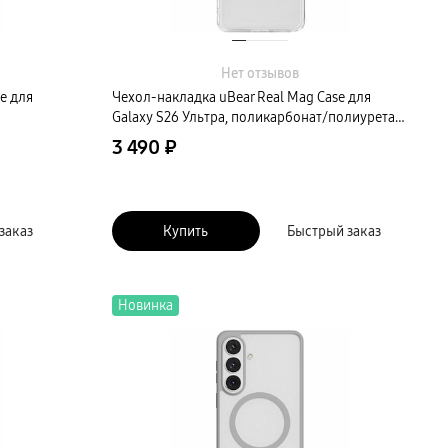
Нет отзывов
e для
Чехол-накладка uBear Real Mag Case для
Galaxy S26 Ультра, поликарбонат/полиуретан,
прозрачный
3 490 ₽
заказ
Купить
Быстрый заказ
Новинка