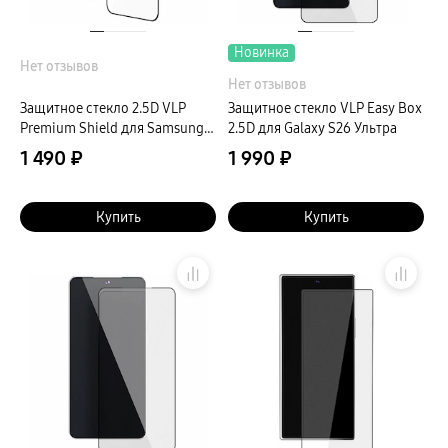
Новинка
Нет отзывов
Нет отзывов
Защитное стекло 2.5D VLP
Защитное стекло VLP Easy Box
Premium Shield для Samsung
2.5D для Galaxy S26 Ультра
A37/A57/A36/А56/S24 FE с
1 490 ₽
1 990 ₽
черной рамкой
Купить
Купить