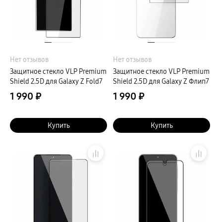
Кронштейны
Рамки
пвз
Мультимедиа
гарантия
Наушники
Беспроводные наушники
Нет отзывов
Нет отзывов
Проводные наушники
Наушники с шумоподавлением
Защитное стекло VLP Premium
Защитное стекло VLP Premium
TWS наушники
Shield 2.5D для Galaxy Z Fold7
Shield 2.5D для Galaxy Z Флип7
доставка
1 990 ₽
Акустические системы
1 990 ₽
пвз
сплит
Аксессуары
Купить
Купить
Поисковые трекеры
Чехлы
Защитные стекла
Зарядные устройства
Карты памяти и флэш-накопители
Кабели и переходники
Автомобильные держатели
Внешние аккумуляторы
Стилусы
Ремешки для часов
Аксессуары для телевизоров
Аксессуары для проекторов
Накопители