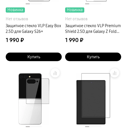
Новинка
Новинка
Нет отзывов
Нет отзывов
Защитное стекло VLP Easy Box
Защитное стекло VLP Premium
2.5D для Galaxy S26+
Shield 2.5D для Galaxy Z Fold8
Ультра
1 990 ₽
1 990 ₽
Купить
Купить