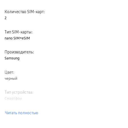
пвз
сплит
Количество SIM-карт
:
Уценка
2
Тип SIM-карты
:
nano SIM+eSIM
Производитель
:
Samsung
Цвет
:
черный
Тип устройства
:
Смартфон
Читать полностью