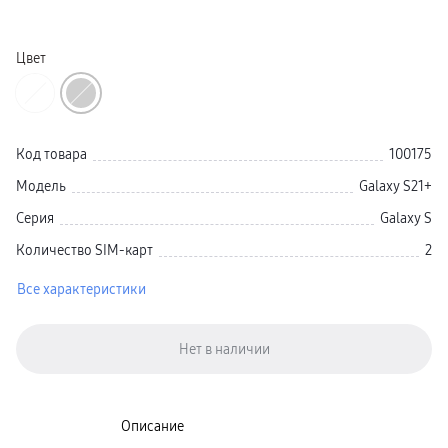
Galaxy Watch Ультра
Galaxy Watch 9
пвз
Цвет
Galaxy Watch 8 Класcика
Аксессуары для смарт-часов
Зарядные устройства для смарт-часов
Ремешки для часов
сплит
гарантия
Код товара
100175
доставка
ТВ и Аудио
Модель
Galaxy S21+
Домашние кинотеатры
Телевизоры Samsung Серия 5
Серия
Galaxy S
Телевизоры Samsung Серия 8
Телевизоры Samsung Серия 9
Количество SIM-карт
2
Телевизоры Samsung Серия Q
Телевизоры Samsung Серия The Frame
Телевизоры Samsung Серия S (OLED)
Все характеристики
Телевизоры Samsung Серия 6
Телевизоры Samsung Серия Микро RGB
Телевизоры Samsung Серия Мини LED
Портативные дисплеи Samsung
гарантия
сплит
доставка
Аксессуары для тв
Описание
Кронштейны
Рамки