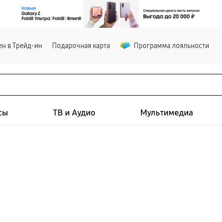
н в Трейд-ин
Подарочная карта
Программа лояльности
сы
ТВ и Аудио
Мультимедиа