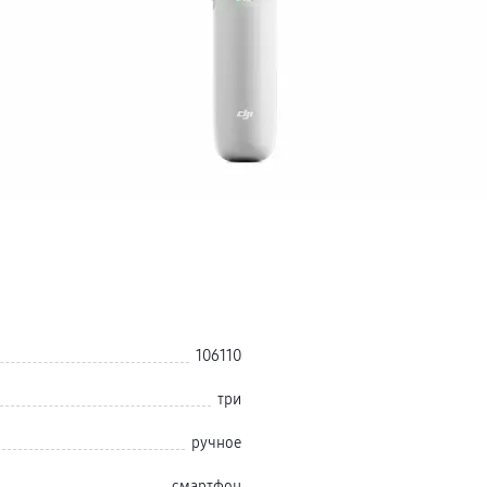
106110
три
ручное
смартфон