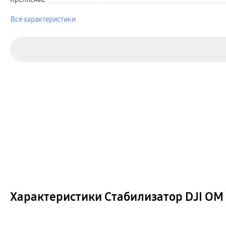
Автомобильные держатели
Внешние аккумуляторы
Стилусы
Все характеристики
Ремешки для часов
Аксессуары для телевизоров
Аксессуары для проекторов
Накопители
Клавиатуры для планшетов
Клавиатуры
пвз
сплит
Уценка
Характеристики Стабилизатор DJI OM