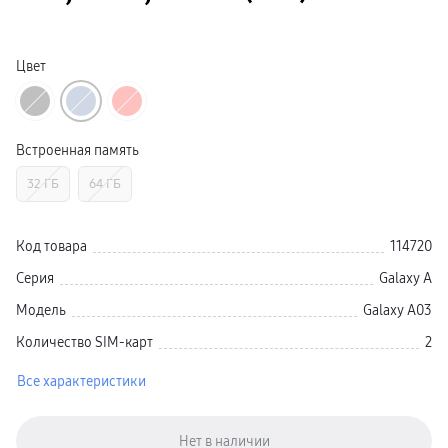
Galaxy Watch Ультра
Galaxy Watch 9
пвз
Galaxy Watch 8 Класcика
Цвет
Аксессуары для смарт-часов
Зарядные устройства для смарт-часов
Ремешки для часов
сплит
гарантия
Встроенная память
доставка
ТВ и Аудио
32 ГБ
64 ГБ
Домашние кинотеатры
Телевизоры Samsung Серия 5
Телевизоры Samsung Серия 8
Телевизоры Samsung Серия 9
Код товара
114720
Телевизоры Samsung Серия Q
Телевизоры Samsung Серия The Frame
Серия
Galaxy A
Телевизоры Samsung Серия S (OLED)
Телевизоры Samsung Серия 6
Модель
Galaxy A03
Телевизоры Samsung Серия Микро RGB
Телевизоры Samsung Серия Мини LED
Количество SIM-карт
2
Портативные дисплеи Samsung
гарантия
Все характеристики
сплит
доставка
Аксессуары для тв
Кронштейны
Рамки