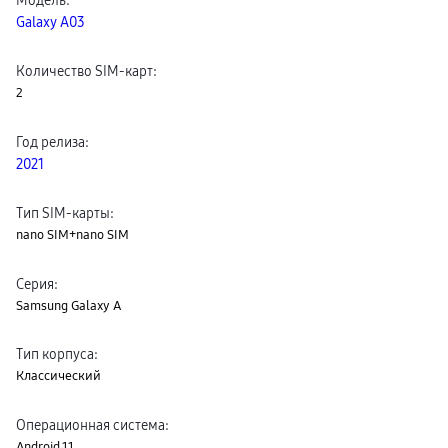
пвз
Galaxy A03
сплит
Уценка
Количество SIM-карт
:
2
Год релиза
:
2021
Тип SIM-карты
:
nano SIM+nano SIM
Серия
:
Samsung Galaxy A
Тип корпуса
:
Классический
Операционная система
:
Android 11