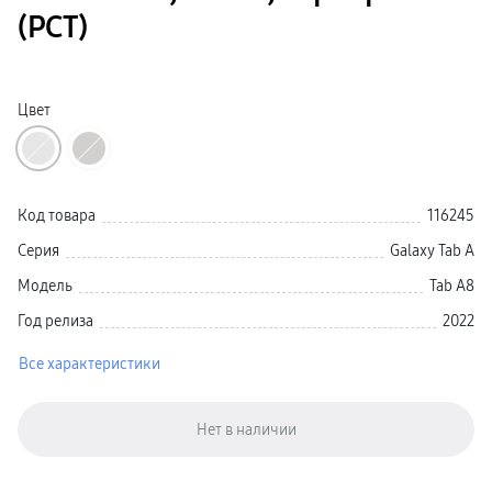
Galaxy Watch Ультра 2
(РСТ)
Galaxy Watch Ультра
Galaxy Watch 9
пвз
Galaxy Watch 8 Класcика
Аксессуары для смарт-часов
Цвет
Зарядные устройства для смарт-часов
Ремешки для часов
сплит
гарантия
доставка
ТВ и Аудио
Код товара
116245
Домашние кинотеатры
Телевизоры Samsung Серия 5
Серия
Galaxy Tab A
Телевизоры Samsung Серия 8
Телевизоры Samsung Серия 9
Модель
Tab A8
Телевизоры Samsung Серия Q
Телевизоры Samsung Серия The Frame
Год релиза
2022
Телевизоры Samsung Серия S (OLED)
Телевизоры Samsung Серия 6
Все характеристики
Телевизоры Samsung Серия Микро RGB
Телевизоры Samsung Серия Мини LED
Портативные дисплеи Samsung
гарантия
сплит
доставка
Аксессуары для тв
Кронштейны