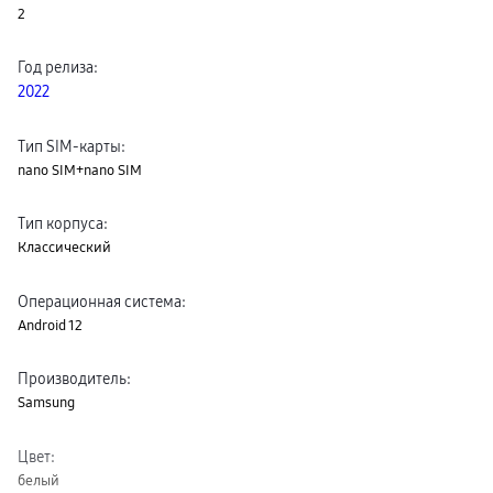
2
пвз
сплит
Уценка
Год релиза
:
2022
Тип SIM-карты
:
nano SIM+nano SIM
Тип корпуса
:
Классический
Операционная система
:
Android 12
Производитель
:
Samsung
Цвет
:
белый