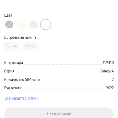
Galaxy Watch Ультра
Galaxy Watch 9
пвз
Цвет
Galaxy Watch 8 Класcика
Аксессуары для смарт-часов
Зарядные устройства для смарт-часов
Ремешки для часов
сплит
Встроенная память
гарантия
доставка
ТВ и Аудио
128 ГБ
256 ГБ
Домашние кинотеатры
Телевизоры Samsung Серия 5
Телевизоры Samsung Серия 8
Код товара
119310
Телевизоры Samsung Серия 9
Телевизоры Samsung Серия Q
Серия
Galaxy A
Телевизоры Samsung Серия The Frame
Телевизоры Samsung Серия S (OLED)
Количество SIM-карт
2
Телевизоры Samsung Серия 6
Телевизоры Samsung Серия Микро RGB
Год релиза
2022
Телевизоры Samsung Серия Мини LED
Портативные дисплеи Samsung
гарантия
Все характеристики
сплит
доставка
Аксессуары для тв
Кронштейны
Рамки