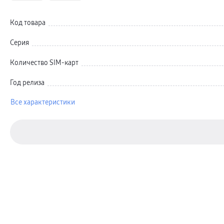
Карты памяти и флэш-накопители
Кабели и переходники
Автомобильные держатели
Код товара
Внешние аккумуляторы
Стилусы
Ремешки для часов
Серия
Аксессуары для телевизоров
Аксессуары для проекторов
Количество SIM-карт
Накопители
Клавиатуры для планшетов
Клавиатуры
Год релиза
пвз
сплит
Все характеристики
Уценка