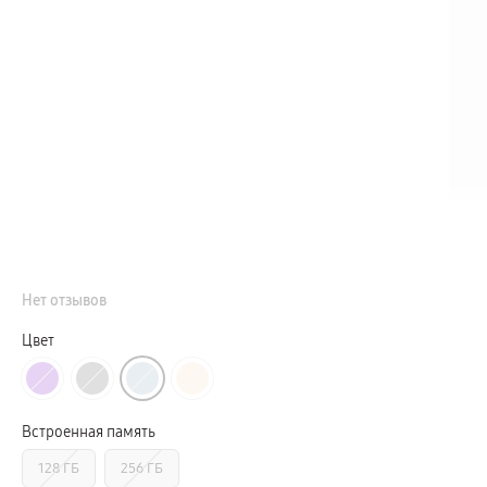
Телевизоры Samsung Серия S (OLED)
Телевизоры Samsung Серия 6
Телевизоры Samsung Серия Микро RGB
Телевизоры Samsung Серия Мини LED
Портативные дисплеи Samsung
гарантия
сплит
доставка
Аксессуары для тв
Кронштейны
Рамки
пвз
Мультимедиа
гарантия
Наушники
Беспроводные наушники
Проводные наушники
Нет отзывов
Наушники с шумоподавлением
TWS наушники
доставка
Цвет
Акустические системы
пвз
сплит
Аксессуары
Поисковые трекеры
Встроенная память
Чехлы
Защитные стекла
128 ГБ
256 ГБ
Зарядные устройства