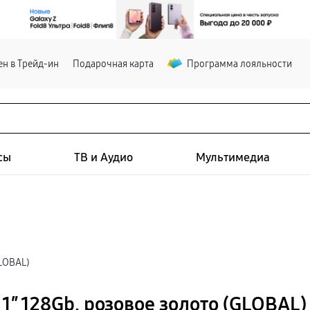
н в Трейд-ин
Подарочная карта
Программа лояльности
сы
ТВ и Аудио
Мультимедиа
GLOBAL)
1″ 128Gb, розовое золото (GLOBAL)