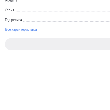
Модель
Автомобильные держатели
Внешние аккумуляторы
Стилусы
Серия
Ремешки для часов
Аксессуары для телевизоров
Год релиза
Аксессуары для проекторов
Накопители
Клавиатуры для планшетов
Все характеристики
Клавиатуры
пвз
сплит
Уценка