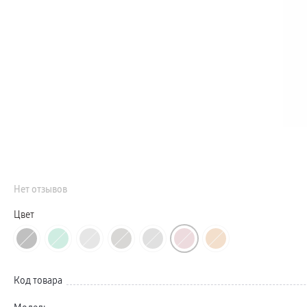
Телевизоры Samsung Серия Микро RGB
Телевизоры Samsung Серия Мини LED
Портативные дисплеи Samsung
гарантия
сплит
доставка
Аксессуары для тв
Кронштейны
Рамки
пвз
Мультимедиа
гарантия
Наушники
Беспроводные наушники
Проводные наушники
Наушники с шумоподавлением
TWS наушники
Нет отзывов
доставка
Акустические системы
пвз
Цвет
сплит
Аксессуары
Поисковые трекеры
Чехлы
Защитные стекла
Зарядные устройства
Код товара
Карты памяти и флэш-накопители
Кабели и переходники