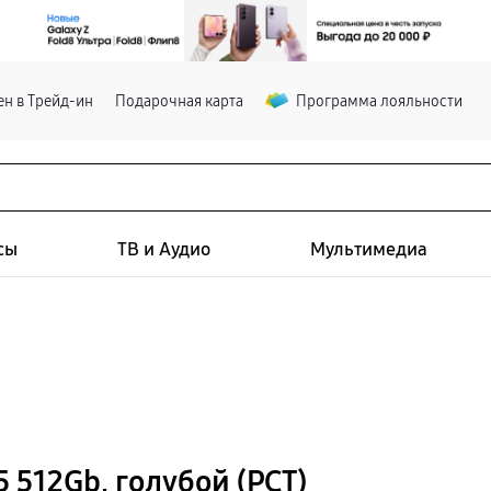
н в Трейд-ин
Подарочная карта
Программа лояльности
сы
ТВ и Аудио
Мультимедиа
 512Gb, голубой (РСТ)