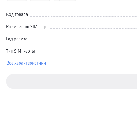
Автомобильные держатели
Внешние аккумуляторы
Стилусы
Код товара
Ремешки для часов
Аксессуары для телевизоров
Аксессуары для проекторов
Количество SIM-карт
Накопители
Клавиатуры для планшетов
Год релиза
Клавиатуры
пвз
сплит
Тип SIM-карты
Уценка
Все характеристики