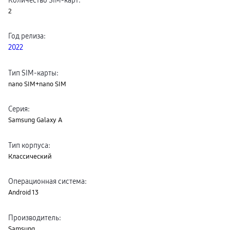
пвз
2
сплит
Уценка
Год релиза
:
2022
Тип SIM-карты
:
nano SIM+nano SIM
Серия
:
Samsung Galaxy A
Тип корпуса
:
Классический
Операционная система
:
Android 13
Производитель
:
Samsung