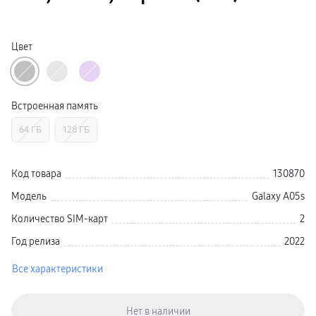
Galaxy Watch Ультра
Galaxy Watch 9
пвз
Galaxy Watch 8 Класcика
Цвет
Аксессуары для смарт-часов
Зарядные устройства для смарт-часов
Ремешки для часов
сплит
гарантия
Встроенная память
доставка
ТВ и Аудио
64 ГБ
128 ГБ
Домашние кинотеатры
Телевизоры Samsung Серия 5
Телевизоры Samsung Серия 8
Телевизоры Samsung Серия 9
Код товара
130870
Телевизоры Samsung Серия Q
Телевизоры Samsung Серия The Frame
Модель
Galaxy A05s
Телевизоры Samsung Серия S (OLED)
Телевизоры Samsung Серия 6
Количество SIM-карт
2
Телевизоры Samsung Серия Микро RGB
Телевизоры Samsung Серия Мини LED
Год релиза
2022
Портативные дисплеи Samsung
гарантия
Все характеристики
сплит
доставка
Аксессуары для тв
Кронштейны
Рамки