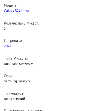
сплит
Модель
:
Уценка
Galaxy S24 Ultra
Количество SIM-карт
:
2
Год релиза
:
2024
Тип SIM-карты
:
Dual nano SIM+eSIM
Серия
:
Samsung Galaxy S
Тип корпуса
:
Классический
Операционная система
: