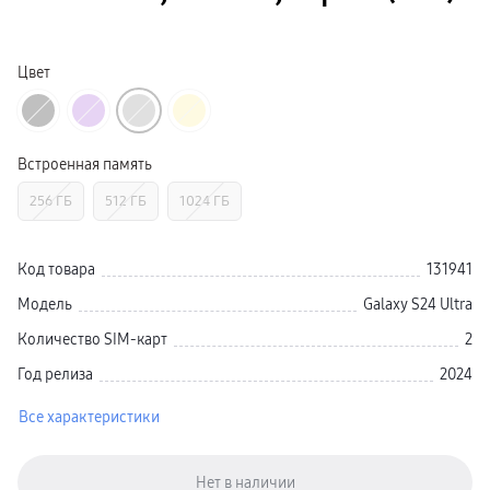
Galaxy Watch 9
пвз
Galaxy Watch 8 Класcика
Аксессуары для смарт-часов
Цвет
Зарядные устройства для смарт-часов
Ремешки для часов
сплит
гарантия
доставка
Встроенная память
ТВ и Аудио
Домашние кинотеатры
256 ГБ
512 ГБ
1024 ГБ
Телевизоры Samsung Серия 5
Телевизоры Samsung Серия 8
Телевизоры Samsung Серия 9
Телевизоры Samsung Серия Q
Код товара
131941
Телевизоры Samsung Серия The Frame
Телевизоры Samsung Серия S (OLED)
Модель
Galaxy S24 Ultra
Телевизоры Samsung Серия 6
Телевизоры Samsung Серия Микро RGB
Количество SIM-карт
2
Телевизоры Samsung Серия Мини LED
Портативные дисплеи Samsung
Год релиза
2024
гарантия
сплит
Все характеристики
доставка
Аксессуары для тв
Кронштейны
Рамки
пвз