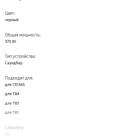
Клавиатуры для планшетов
Клавиатуры
Цвет
:
пвз
сплит
черный
Уценка
Общая мощность
:
370 Вт
Тип устройства
:
Саундбар
Подходит для
:
для 135365
для ТВ4
для ТВ5
для ТВ1
Сабвуфер
:
Да