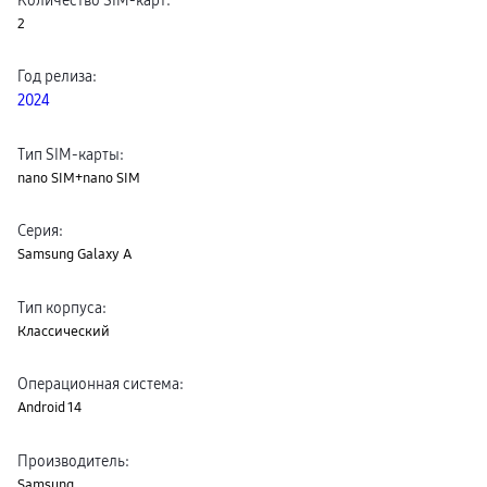
пвз
2
сплит
Уценка
Год релиза
:
2024
Тип SIM-карты
:
nano SIM+nano SIM
Серия
:
Samsung Galaxy A
Тип корпуса
:
Классический
Операционная система
:
Android 14
Производитель
:
Samsung