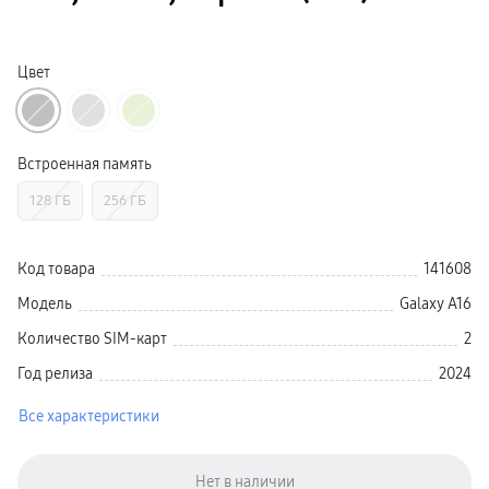
Galaxy Watch Ультра
Galaxy Watch 9
пвз
Galaxy Watch 8 Класcика
Цвет
Аксессуары для смарт-часов
Зарядные устройства для смарт-часов
Ремешки для часов
сплит
гарантия
Встроенная память
доставка
ТВ и Аудио
128 ГБ
256 ГБ
Домашние кинотеатры
Телевизоры Samsung Серия 5
Телевизоры Samsung Серия 8
Телевизоры Samsung Серия 9
Код товара
141608
Телевизоры Samsung Серия Q
Телевизоры Samsung Серия The Frame
Модель
Galaxy A16
Телевизоры Samsung Серия S (OLED)
Телевизоры Samsung Серия 6
Количество SIM-карт
2
Телевизоры Samsung Серия Микро RGB
Телевизоры Samsung Серия Мини LED
Год релиза
2024
Портативные дисплеи Samsung
гарантия
Все характеристики
сплит
доставка
Аксессуары для тв
Кронштейны
Рамки