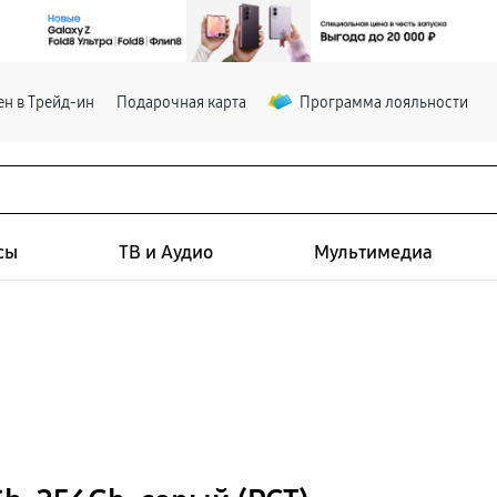
н в Трейд-ин
Подарочная карта
Программа лояльности
сы
ТВ и Аудио
Мультимедиа