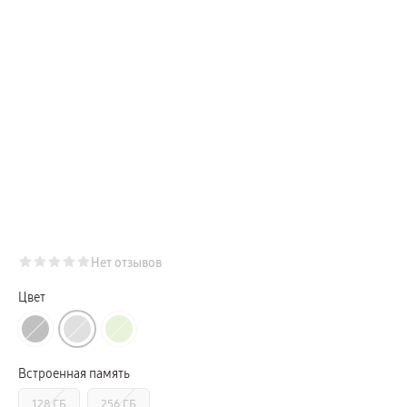
Телевизоры Samsung Серия Микро RGB
Телевизоры Samsung Серия Мини LED
Портативные дисплеи Samsung
гарантия
сплит
доставка
Аксессуары для тв
Кронштейны
Рамки
пвз
Мультимедиа
гарантия
Наушники
Беспроводные наушники
Проводные наушники
Наушники с шумоподавлением
TWS наушники
доставка
Нет отзывов
Акустические системы
пвз
сплит
Цвет
Аксессуары
Поисковые трекеры
Чехлы
Защитные стекла
Зарядные устройства
Встроенная память
Карты памяти и флэш-накопители
Кабели и переходники
128 ГБ
256 ГБ