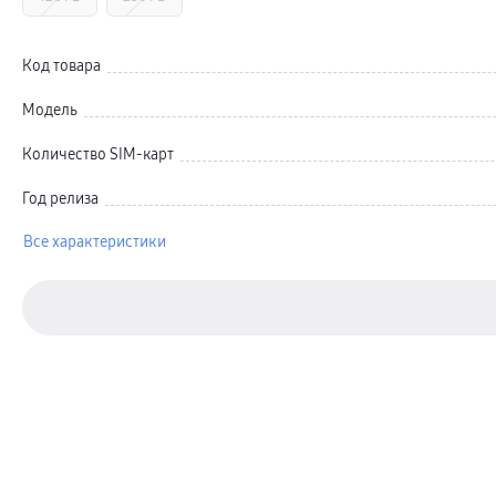
Автомобильные держатели
Внешние аккумуляторы
Стилусы
Ремешки для часов
Код товара
Аксессуары для телевизоров
Аксессуары для проекторов
Модель
Накопители
Клавиатуры для планшетов
Клавиатуры
Количество SIM-карт
пвз
сплит
Год релиза
Уценка
Все характеристики