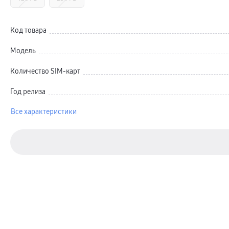
Автомобильные держатели
Внешние аккумуляторы
Стилусы
Ремешки для часов
Код товара
Аксессуары для телевизоров
Аксессуары для проекторов
Модель
Накопители
Клавиатуры для планшетов
Клавиатуры
Количество SIM-карт
пвз
сплит
Год релиза
Уценка
Все характеристики