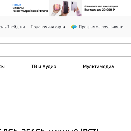
н в Трейд-ин
Подарочная карта
Программа лояльности
сы
ТВ и Аудио
Мультимедиа