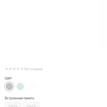
Телевизоры Samsung Серия Микро RGB
Телевизоры Samsung Серия Мини LED
Портативные дисплеи Samsung
гарантия
сплит
доставка
Аксессуары для тв
Кронштейны
Рамки
пвз
Мультимедиа
гарантия
Наушники
Беспроводные наушники
Проводные наушники
Наушники с шумоподавлением
TWS наушники
доставка
Нет отзывов
Акустические системы
пвз
сплит
Цвет
Аксессуары
Поисковые трекеры
Чехлы
Защитные стекла
Зарядные устройства
Встроенная память
Карты памяти и флэш-накопители
Кабели и переходники
128 ГБ
256 ГБ