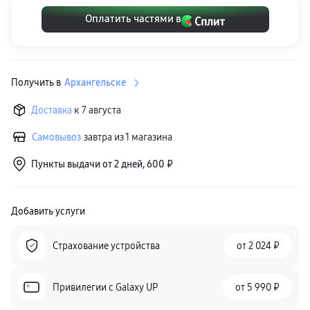
Клавиатуры для планшетов
Оплатить частями в
Клавиатуры
пвз
сплит
Уценка
Получить в
Архангельске
Доставка
к 7 августа
Самовывоз
завтра из 1 магазина
Пункты выдачи от 2 дней, 600 ₽
Добавить услуги
Страхование устройства
от
2 024 ₽
Привилегии c Galaxy UP
от
5 990 ₽