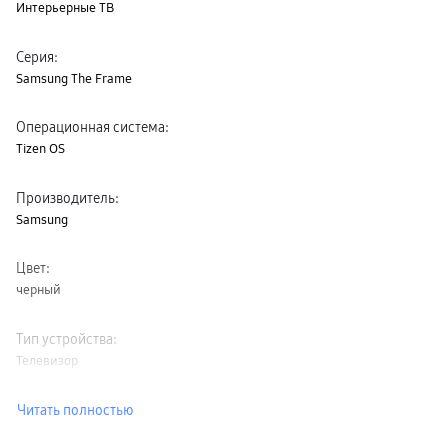
Интерьерные ТВ
пвз
сплит
Уценка
Серия
:
Samsung The Frame
Операционная система
:
Tizen OS
Производитель
:
Samsung
Цвет
:
черный
Тип устройства
:
Телевизор
Читать полностью