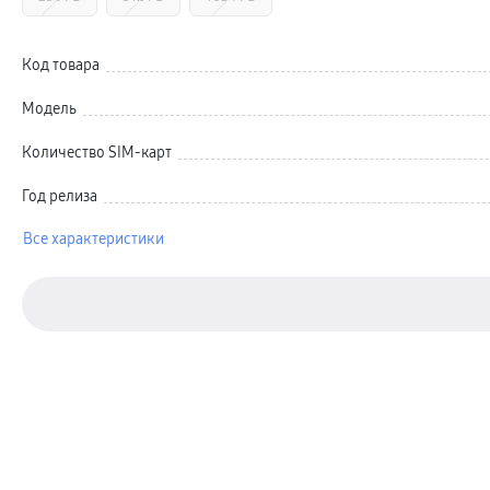
Автомобильные держатели
Внешние аккумуляторы
Стилусы
Ремешки для часов
Код товара
Аксессуары для телевизоров
Аксессуары для проекторов
Модель
Накопители
Клавиатуры для планшетов
Клавиатуры
Количество SIM-карт
пвз
сплит
Год релиза
Уценка
Все характеристики