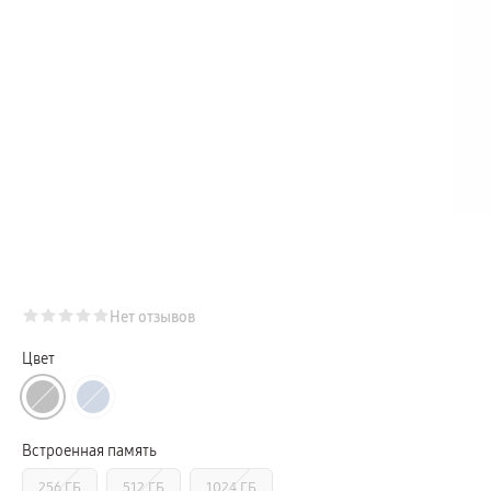
Телевизоры Samsung Серия Микро RGB
Телевизоры Samsung Серия Мини LED
Портативные дисплеи Samsung
гарантия
сплит
доставка
Аксессуары для тв
Кронштейны
Рамки
пвз
Мультимедиа
гарантия
Наушники
Беспроводные наушники
Проводные наушники
Наушники с шумоподавлением
TWS наушники
доставка
Нет отзывов
Акустические системы
пвз
сплит
Цвет
Аксессуары
Поисковые трекеры
Чехлы
Защитные стекла
Зарядные устройства
Встроенная память
Карты памяти и флэш-накопители
Кабели и переходники
256 ГБ
512 ГБ
1024 ГБ