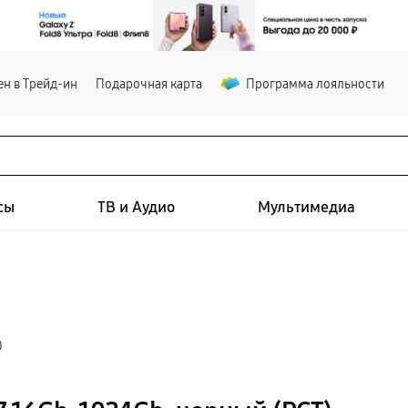
н в Трейд-ин
Подарочная карта
Программа лояльности
сы
ТВ и Аудио
Мультимедиа
)