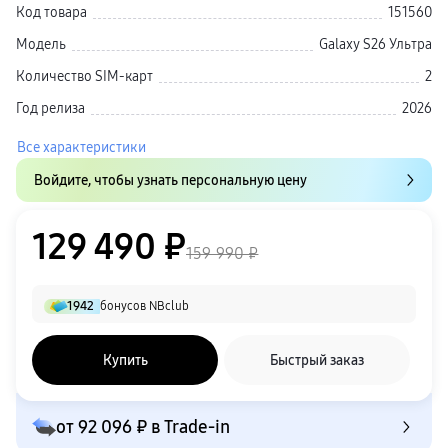
Код товара
151560
Кронштейны
Рамки
Модель
Galaxy S26 Ультра
пвз
Мультимедиа
Количество SIM-карт
2
гарантия
Наушники
Год релиза
2026
Беспроводные наушники
Проводные наушники
Наушники с шумоподавлением
Все характеристики
TWS наушники
доставка
Войдите, чтобы узнать персональную цену
Акустические системы
пвз
сплит
129 490 ₽
Аксессуары
159 990 ₽
Поисковые трекеры
Чехлы
Защитные стекла
Зарядные устройства
1942
бонусов NBclub
Карты памяти и флэш-накопители
Кабели и переходники
Автомобильные держатели
Купить
Быстрый заказ
Внешние аккумуляторы
Стилусы
Ремешки для часов
Аксессуары для телевизоров
от
92 096 ₽
в Trade-in
Аксессуары для проекторов
Накопители