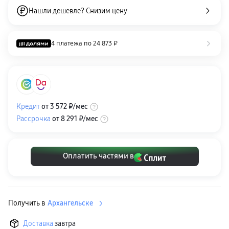
пвз
Нашли дешевле? Снизим цену
сплит
Уценка
4 платежа по
24 873 ₽
Кредит
от
3 572 ₽
/мес
Рассрочка
от
8 291 ₽
/мес
Оплатить частями в
Получить в
Архангельске
Доставка
завтра