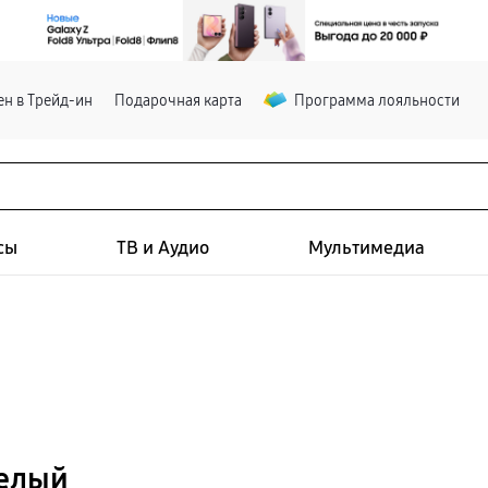
н в Трейд-ин
Подарочная карта
Программа лояльности
сы
ТВ и Аудио
Мультимедиа
белый