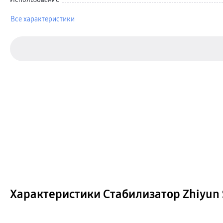
Автомобильные держатели
Внешние аккумуляторы
Стилусы
Все характеристики
Ремешки для часов
Аксессуары для телевизоров
Аксессуары для проекторов
Накопители
Клавиатуры для планшетов
Клавиатуры
пвз
сплит
Уценка
Характеристики Стабилизатор Zhiyun