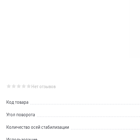
Телевизоры Samsung Серия Микро RGB
Телевизоры Samsung Серия Мини LED
Портативные дисплеи Samsung
гарантия
сплит
доставка
Аксессуары для тв
Кронштейны
Рамки
пвз
Мультимедиа
гарантия
Наушники
Беспроводные наушники
Проводные наушники
Наушники с шумоподавлением
TWS наушники
доставка
Нет отзывов
Акустические системы
пвз
сплит
Код товара
Аксессуары
Поисковые трекеры
Угол поворота
Чехлы
Защитные стекла
Зарядные устройства
Количество осей стабилизации
Карты памяти и флэш-накопители
Кабели и переходники
Использование