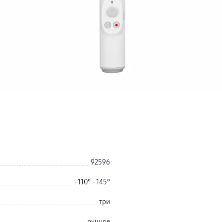
92596
-110° - 145°
три
ручное