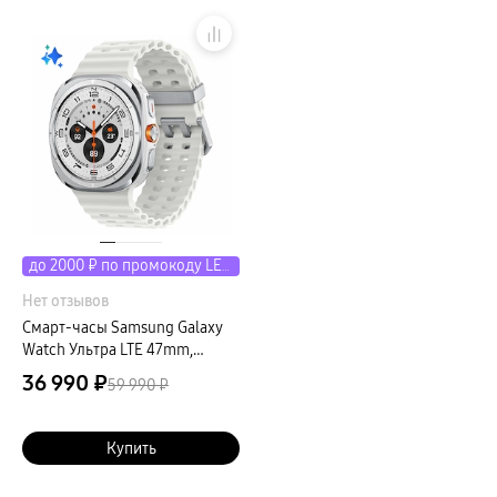
Клавиатуры для планшетов
Клавиатуры
пвз
сплит
Уценка
до 2000 ₽ по промокоду LETO
Нет отзывов
Смарт-часы Samsung Galaxy
Watch Ультра LTE 47mm,
белый титан (РСТ)
36 990 ₽
59 990 ₽
Купить