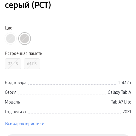
серый (РСТ)
Galaxy Watch Ультра
Galaxy Watch 9
пвз
Galaxy Watch 8 Класcика
Аксессуары для смарт-часов
Цвет
Зарядные устройства для смарт-часов
Ремешки для часов
сплит
гарантия
доставка
ТВ и Аудио
Встроенная память
Домашние кинотеатры
Телевизоры Samsung Серия 5
32 ГБ
64 ГБ
Телевизоры Samsung Серия 8
Телевизоры Samsung Серия 9
Телевизоры Samsung Серия Q
Телевизоры Samsung Серия The Frame
Код товара
114323
Телевизоры Samsung Серия S (OLED)
Телевизоры Samsung Серия 6
Серия
Galaxy Tab A
Телевизоры Samsung Серия Микро RGB
Телевизоры Samsung Серия Мини LED
Модель
Tab A7 Lite
Портативные дисплеи Samsung
гарантия
Год релиза
2021
сплит
доставка
Все характеристики
Аксессуары для тв
Кронштейны
Рамки