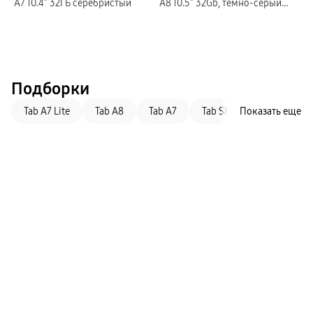
A7 10.4″ 32ГБ серебристый
A8 10.5″ 32Gb, темно-серый
(GLOBAL)
Подборки
Tab A7 Lite
Tab A8
Tab A7
Tab S8+
Показать еще
Tab S6 Lite