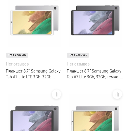
Galaxy Watch Ультра
Galaxy Watch 9
пвз
Galaxy Watch 8 Класcика
Аксессуары для смарт-часов
Зарядные устройства для смарт-часов
Ремешки для часов
сплит
гарантия
доставка
ТВ и Аудио
Нет в наличии
Домашние кинотеатры
Нет в наличии
Телевизоры Samsung Серия 5
Нет отзывов
Нет отзывов
Телевизоры Samsung Серия 8
Телевизоры Samsung Серия 9
Планшет 8.7″ Samsung Galaxy
Планшет 8.7″ Samsung Galaxy
Телевизоры Samsung Серия Q
Tab A7 Lite LTE 3Gb, 32Gb,
Tab A7 Lite 3Gb, 32Gb, темно-
Телевизоры Samsung Серия The Frame
серебристый (GLOBAL)
серый (РСТ)
Телевизоры Samsung Серия S (OLED)
Телевизоры Samsung Серия 6
Телевизоры Samsung Серия Микро RGB
Телевизоры Samsung Серия Мини LED
Портативные дисплеи Samsung
гарантия
сплит
доставка
Аксессуары для тв
Кронштейны
Рамки