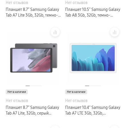
Нет отзывов
Нет отзывов
пвз
сплит
Планшет 8.7″ Samsung Galaxy
Планшет 10.5″ Samsung Galaxy
Уценка
Tab A7 Lite 3Gb, 32Gb, темно-
Tab A8 3Gb, 32Gb, темно-
серый (РСТ)
серый (РСТ)
Нет в наличии
Нет в наличии
Нет отзывов
Нет отзывов
Планшет 8.7″ Samsung Galaxy
Планшет 10.4″ Samsung Galaxy
Tab A7 Lite, 32Gb, серый
Tab A7 LTE 3Gb, 32Gb,
(GLOBAL)
серебристый (РСТ)