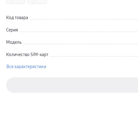
Карты памяти и флэш-накопители
Кабели и переходники
Автомобильные держатели
Внешние аккумуляторы
Код товара
Стилусы
Ремешки для часов
Серия
Аксессуары для телевизоров
Аксессуары для проекторов
Накопители
Модель
Клавиатуры для планшетов
Клавиатуры
Количество SIM-карт
пвз
сплит
Уценка
Все характеристики