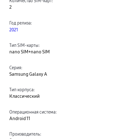
Количество SIM-карт
:
2
Год релиза
:
2021
Тип SIM-карты
:
nano SIM+nano SIM
Серия
:
Samsung Galaxy A
Тип корпуса
:
Классический
Операционная система
:
Android 11
Производитель
: