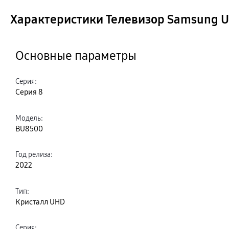
Характеристики Телевизор Samsung U
Основные параметры
Серия
:
Серия 8
Модель
:
BU8500
Год релиза
:
2022
Тип
:
Кристалл UHD
Серия
: