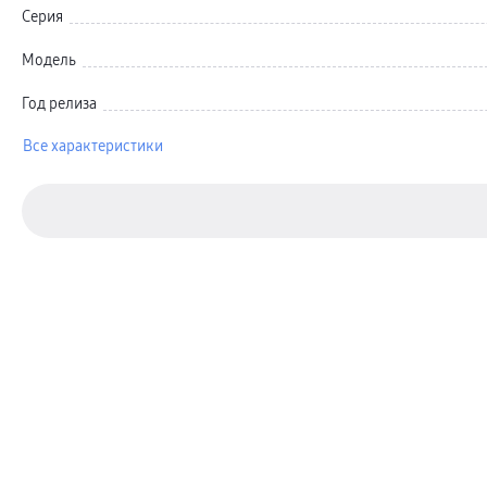
Автомобильные держатели
Серия
Внешние аккумуляторы
Стилусы
Ремешки для часов
Модель
Аксессуары для телевизоров
Аксессуары для проекторов
Год релиза
Накопители
Клавиатуры для планшетов
Клавиатуры
Все характеристики
пвз
сплит
Уценка