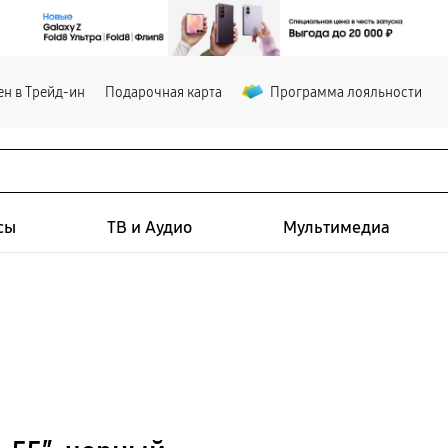
н в Трейд-ин
Подарочная карта
Программа лояльности
сы
ТВ и Аудио
Мультимедиа