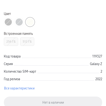
Смарт-часы
Galaxy Watch Ультра 2
Galaxy Watch Ультра
Цвет
Galaxy Watch 9
пвз
Galaxy Watch 8 Класcика
Аксессуары для смарт-часов
Зарядные устройства для смарт-часов
Встроенная память
Ремешки для часов
сплит
гарантия
256 ГБ
512 ГБ
доставка
ТВ и Аудио
Домашние кинотеатры
Код товара
119327
Телевизоры Samsung Серия 5
Телевизоры Samsung Серия 8
Серия
Galaxy Z
Телевизоры Samsung Серия 9
Телевизоры Samsung Серия Q
Количество SIM-карт
2
Телевизоры Samsung Серия The Frame
Телевизоры Samsung Серия S (OLED)
Год релиза
2022
Телевизоры Samsung Серия 6
Телевизоры Samsung Серия Микро RGB
Телевизоры Samsung Серия Мини LED
Все характеристики
Портативные дисплеи Samsung
гарантия
сплит
доставка
Аксессуары для тв