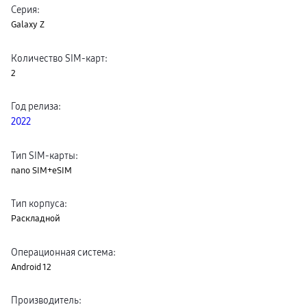
Серия
:
Клавиатуры для планшетов
Клавиатуры
Galaxy Z
пвз
сплит
Уценка
Количество SIM-карт
:
2
Год релиза
:
2022
Тип SIM-карты
:
nano SIM+eSIM
Тип корпуса
:
Раскладной
Операционная система
:
Android 12
Производитель
: