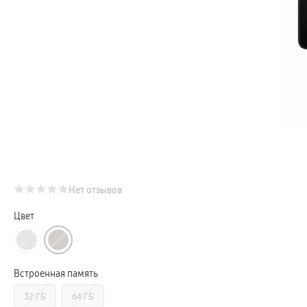
Телевизоры Samsung Серия Микро RGB
Телевизоры Samsung Серия Мини LED
Портативные дисплеи Samsung
гарантия
сплит
доставка
Аксессуары для тв
Кронштейны
Рамки
пвз
Мультимедиа
гарантия
Наушники
Беспроводные наушники
Проводные наушники
Наушники с шумоподавлением
TWS наушники
доставка
Нет отзывов
Акустические системы
пвз
Цвет
сплит
Аксессуары
Поисковые трекеры
Чехлы
Защитные стекла
Встроенная память
Зарядные устройства
Карты памяти и флэш-накопители
32 ГБ
64 ГБ
Кабели и переходники