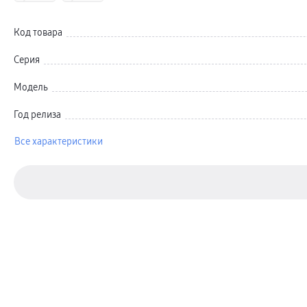
Автомобильные держатели
Внешние аккумуляторы
Стилусы
Код товара
Ремешки для часов
Аксессуары для телевизоров
Аксессуары для проекторов
Серия
Накопители
Клавиатуры для планшетов
Модель
Клавиатуры
пвз
сплит
Год релиза
Уценка
Все характеристики