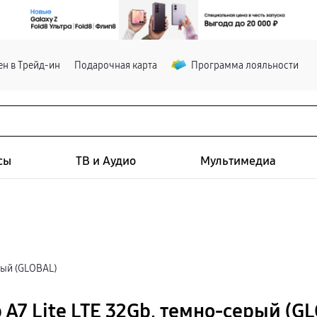
н в Трейд-ин
Подарочная карта
Программа лояльности
сы
ТВ и Аудио
Мультимедиа
рый (GLOBAL)
 A7 Lite LTE 32Gb, темно-серый (G